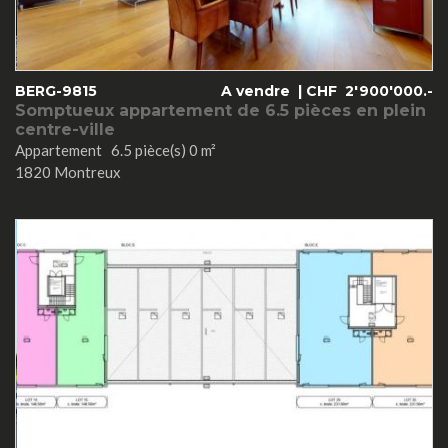
BERG-9815
A vendre |
CHF
2'900'000.-
Somptueux appartement de 6.5 pièces en plein
centre-ville
Appartement 6.5 pièce(s) 0 m²
1820 Montreux