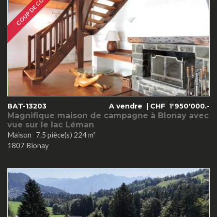
COUP DE COEUR
BAT-13203
A vendre |
CHF
1'950'000.-
Magnifique maison de campagne à Blonay avec
vue sur le lac Léman
Maison 7.5 pièce(s) 224 m²
1807 Blonay