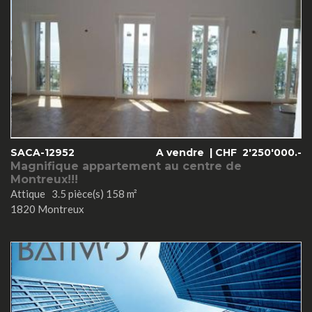
SACA-12952
A vendre |
CHF
2'250'000.-
Magnifique appartement au centre de
Montreux!!!
Attique 3.5 pièce(s) 158 m²
1820 Montreux