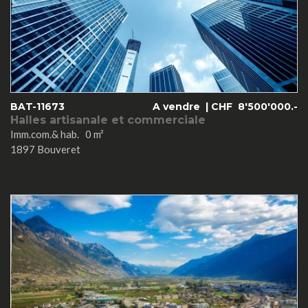
BAT-11673
A vendre |
CHF
8'500'000.-
Halles artisanale et commerciale
Imm.com.& hab. 0 m²
1897 Bouveret