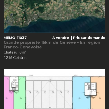
MEMO-11037
A vendre |
Prix sur demande
Grande propriété 15km de Genève - En région
Franco-Genevoise
Château 0 m²
1216 Cointrin