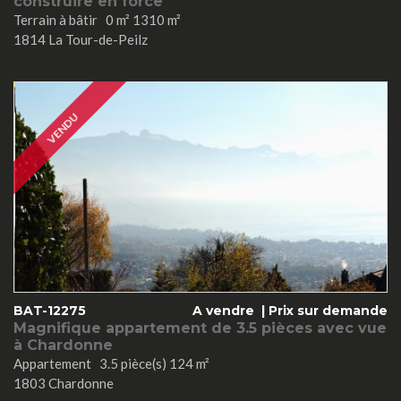
construire en force
Terrain à bâtir 0 m² 1310 m²
1814 La Tour-de-Peilz
VENDU
BAT-12275
A vendre |
Prix sur demande
Magnifique appartement de 3.5 pièces avec vue
à Chardonne
Appartement 3.5 pièce(s) 124 m²
1803 Chardonne