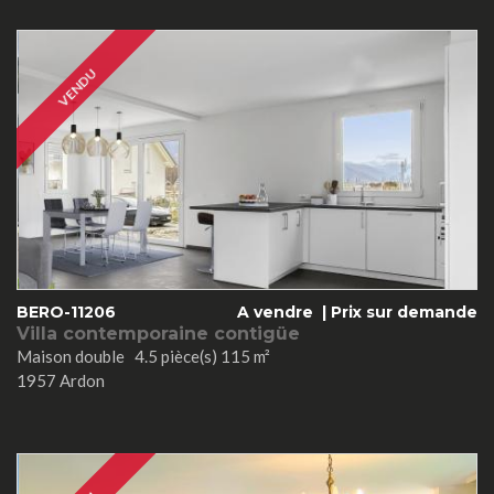
VENDU
BERO-11206
A vendre |
Prix sur demande
Villa contemporaine contigüe
Maison double 4.5 pièce(s) 115 m²
1957 Ardon