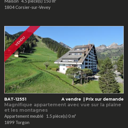
Maison 4.5 pièce(s) 150 m²
1804 Corsier-sur-Vevey
VENDU
BAT-12551
A vendre |
Prix sur demande
Magnifique appartement avec vue sur la plaine
et les montagnes
Appartement meublé 1.5 pièce(s) 0 m²
1899 Torgon