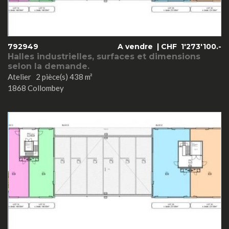
792949
A vendre |
CHF
1'273'100.-
Halles industrielles, surfaces et dimensions
selon la demande.
Atelier 2 pièce(s) 438 m²
1868 Collombey