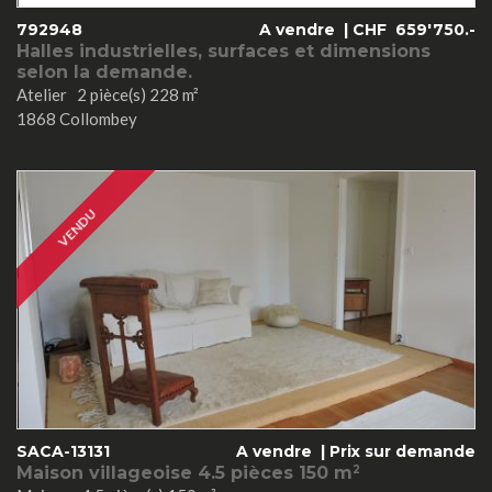
792948
A vendre |
CHF
659'750.-
Halles industrielles, surfaces et dimensions
selon la demande.
Atelier 2 pièce(s) 228 m²
1868 Collombey
VENDU
SACA-13131
A vendre |
Prix sur demande
Maison villageoise 4.5 pièces 150 m
2