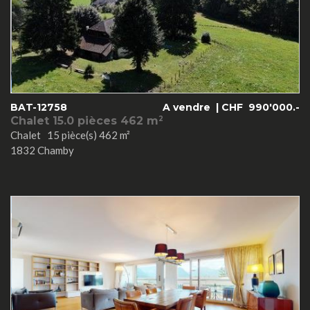
BAT-12758
A vendre |
CHF
990'000.-
Chalet 15.0 pièces 462 m
2
Chalet 15 pièce(s) 462 m²
1832 Chamby