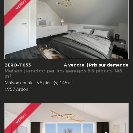
VENDU
BERO-11053
A vendre |
Prix sur demande
Maison jumelée par les garages 5.5 pièces 145
m
2
Maison double 5.5 pièce(s) 145 m²
1957 Ardon
VENDU