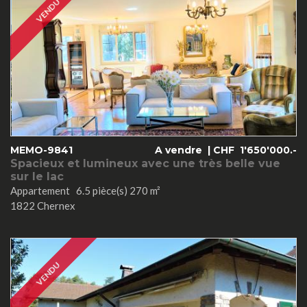
VENDU
MEMO-9841
A vendre |
CHF
1'650'000.-
Spacieux et lumineux avec une très belle vue
sur le lac
Appartement 6.5 pièce(s) 270 m²
1822 Chernex
VENDU