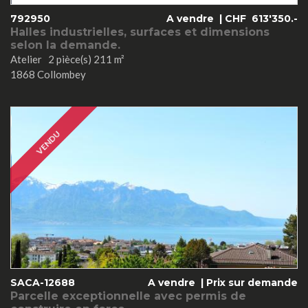
792950
A vendre |
CHF
613'350.-
Halles industrielles, surfaces et dimensions
selon la demande.
Atelier 2 pièce(s) 211 m²
1868 Collombey
VENDU
SACA-12688
A vendre |
Prix sur demande
Parcelle exceptionnelle avec permis de