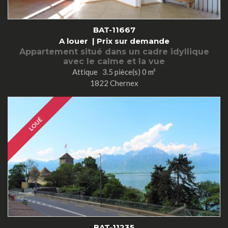
BAT-11667
A louer |
Prix sur demande
Appartement situé dans un cadre idyllique
avec le calme et la vue
Attique 3.5 pièce(s) 0 m²
1822 Chernex
LOUÉ
BAT-11235