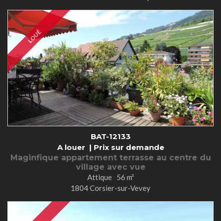
LOUÉ
BAT-12133
A louer |
Prix sur demande
Maginfique appartement terrasse au centre du
village avec vue
Attique 56 m²
1804 Corsier-sur-Vevey