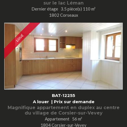
sur le lac Léman
Dernier étage 3.5 pièce(s) 110 m²
1802 Corseaux
LOUÉ
BAT-12255
A louer |
Prix sur demande
Magnifique appartement en duplex au centre
du village de Corsier-sur-Vevey
Appartement 56 m²
1804 Corsier-sur-Vevey