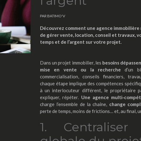
l’argent
PAR BATIMO'V
Découvrez comment une agence immobilière 
de gérer vente, location, conseil et travaux, 
temps et de l’argent sur votre projet.
Dans un projet immobilier, les
besoins dépassen
mise en vente ou la recherche
d’un b
commercialisation, conseils financiers, trav
chaque étape implique des compétences spécifiqu
à un interlocuteur différent, le propriétaire
expliquer, répéter.
Une agence multi‑compét
charge l’ensemble de la chaîne,
change comp
perte de temps, moins de frictions… et, au final, u
1. Centraliser
globale du proje