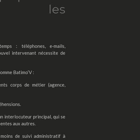
er les
emps : téléphones, e‑mails,
ouvel intervenant nécessite de
comme Batimo’V :
rents corps de métier (agence,
réhensions.
 interlocuteur principal, qui se
nentes aux autres.
moins de suivi administratif à