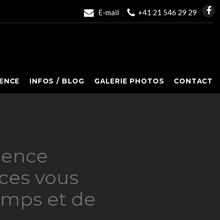
E-mail
|
+41 21 546 29 29
ENCE
INFOS / BLOG
GALERIE PHOTOS
CONTACT
gence
ces vous
emps et de