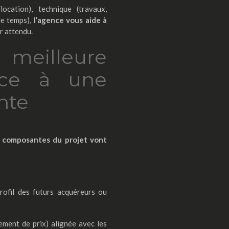
ocation), technique (travaux,
 de temps),
l’agence vous aide à
r attendu.
illeure
râce à une
nte
s composantes du projet vont
rofil des futurs acquéreurs ou
ement de prix) alignée avec les