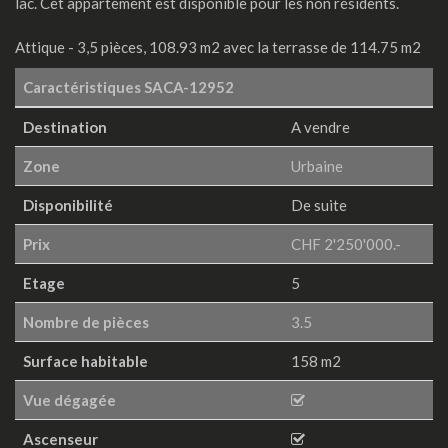
lac. Cet appartement est disponible pour les non résidents.
Attique - 3,5 pièces, 108.93 m2 avec la terrasse de 114.75 m2
Caractéristiques
SACA-12952
Destination
A vendre
Zone
Urbaine
Disponibilité
De suite
Prix
CHF 2'250'000.-
Etage
5
Nombre de pièces
3.5
Surface habitable
158 m2
Vue dégagée
Ascenseur