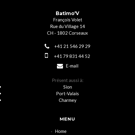
Batimo'V
François Volet
Rue du Village 14
CH - 1802 Corseaux
+41 21 546 29 29
+41 79 831 44 52
E-mail
Présent aussi à:
Sion
Port-Valais
Charmey
MENU
Home