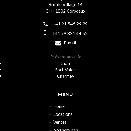
Rue du Village 14
CH - 1802 Corseaux
+41 21 546 29 29
+41 79 831 44 52
E-mail
Présent aussi à:
Sion
Port-Valais
Charmey
MENU
Home
Locations
Ventes
Nos services