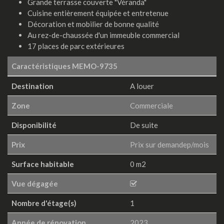
Grande terrasse couverte "Véranda"
Cuisine entièrement équipée et entretenue
Décoration et mobilier de bonne qualité
Au rez-de-chaussée d'un immeuble commercial
17 places de parc extérieures
Caractéristiques
MEMO-9735
Destination
A louer
Zone
Commerciale
Disponibilité
De suite
Prix
Prix sur demandep/mois
Surface habitable
0 m2
Vue dégagée
Nombre d'étage(s)
1
Année de rénovation
2023