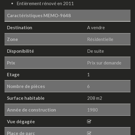
Entièrement rénové en 2011
Caractéristiques
MEMO-9648
Destination
A vendre
Zone
Résidentielle
Disponibilité
De suite
Prix
Prix sur demande
Etage
1
Nombre de pièces
6
Surface habitable
208 m2
Année de construction
1980
Vue dégagée
Place de parc