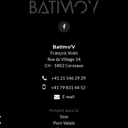
Batimo'V
François Volet
Rue du Village 14
CH - 1802 Corseaux
+41 21 546 29 29
+41 79 831 44 52
E-mail
Présent aussi à:
Sion
Port-Valais