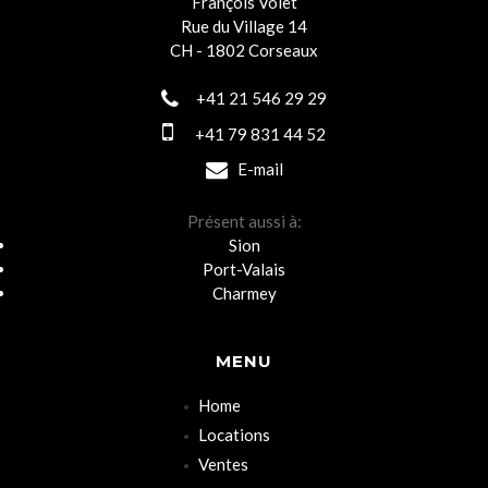
François Volet
Rue du Village 14
CH - 1802 Corseaux
+41 21 546 29 29
+41 79 831 44 52
E-mail
Présent aussi à:
Sion
Port-Valais
Charmey
MENU
Home
Locations
Ventes