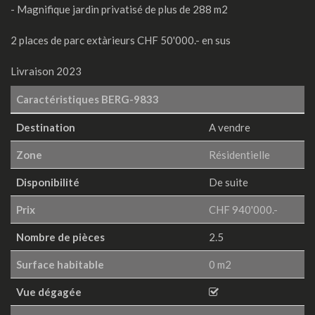
- Magnifique jardin privatisé de plus de 288 m2
2 places de parc extàrieurs CHF 50'000.- en sus
Livraison 2023
Caractéristiques
BERG-9833
Destination
A vendre
Zone
Résidentielle
Disponibilité
De suite
Prix
CHF 940'000.-
Nombre de pièces
2.5
Surface habitable
0 m2
Vue dégagée