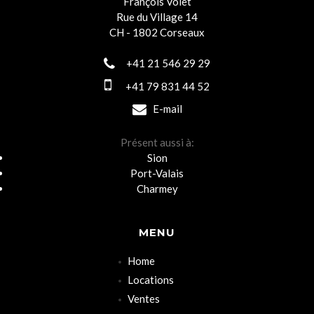
François Volet
Rue du Village 14
CH - 1802 Corseaux
+41 21 546 29 29
+41 79 831 44 52
E-mail
Présent aussi à:
Sion
Port-Valais
Charmey
MENU
Home
Locations
Ventes