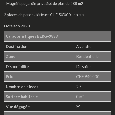
- Magnifique jardin privatisé de plus de 288 m2
2 places de parc extàrieurs CHF 50'000.- en sus
Livraison 2023
Caractéristiques
BERG-9833
Destination
A vendre
Zone
Résidentielle
Disponibilité
De suite
Prix
CHF 940'000.-
Nombre de pièces
2.5
Surface habitable
0 m2
Vue dégagée