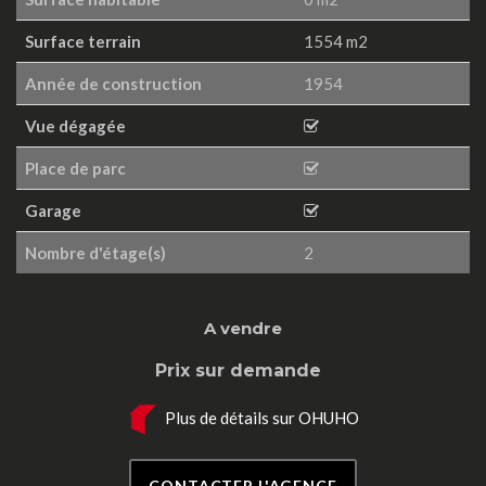
Surface terrain
1554 m2
Année de construction
1954
Vue dégagée
Place de parc
Garage
Nombre d'étage(s)
2
A vendre
Prix sur demande
Plus de détails sur OHUHO
CONTACTER L'AGENCE