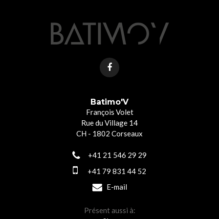
Batimo'V
François Volet
Rue du Village 14
CH - 1802 Corseaux
+41 21 546 29 29
+41 79 831 44 52
E-mail
Présent aussi à: