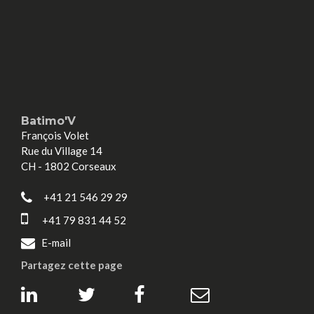
Batimo'V
François Volet
Rue du Village 14
CH - 1802 Corseaux
+41 21 546 29 29
+41 79 831 44 52
E-mail
Partagez cette page