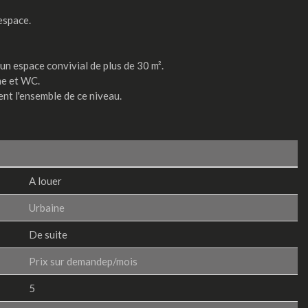
espace.
un espace convivial de plus de 30 m².
he et WC.
ent l'ensemble de ce niveau.
A louer
Urbaine
De suite
Prix sur demandep/mois
5