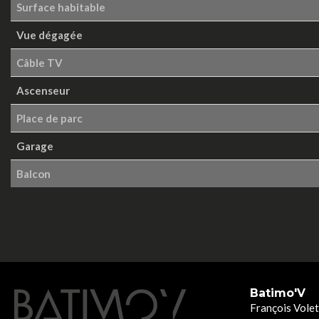
Surface habitable
Vue dégagée
Câble TV
Ascenseur
Place de parc
Garage
Balcon
Batimo'V
François Volet