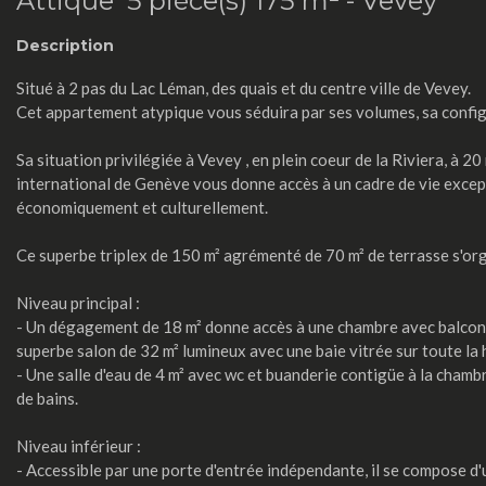
Attique 5 pièce(s) 175 m² -
Vevey
Description
Situé à 2 pas du Lac Léman, des quais et du centre ville de Vevey.
Cet appartement atypique vous séduira par ses volumes, sa config
Sa situation privilégiée à Vevey , en plein coeur de la Riviera, à 
international de Genève vous donne accès à un cadre de vie exc
économiquement et culturellement.
Ce superbe triplex de 150 m² agrémenté de 70 m² de terrasse s'or
Niveau principal :
- Un dégagement de 18 m² donne accès à une chambre avec balcon e
superbe salon de 32 m² lumineux avec une baie vitrée sur toute la 
- Une salle d'eau de 4 m² avec wc et buanderie contigüe à la cham
de bains.
Niveau inférieur :
- Accessible par une porte d'entrée indépendante, il se compose d'