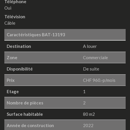
Téléphone
Oui
Télévision
Câble
Caractéristiques
BAT-13193
Destination
A louer
Zone
Commerciale
Disponibilité
De suite
Prix
CHF 960.-p/mois
Etage
1
Nombre de pièces
2
Surface habitable
80 m2
Année de construction
2022