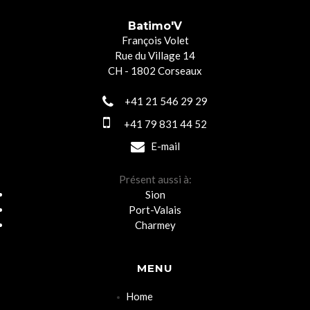
Batimo'V
François Volet
Rue du Village 14
CH - 1802 Corseaux
+41 21 546 29 29
+41 79 831 44 52
E-mail
Présent aussi à:
Sion
Port-Valais
Charmey
MENU
Home