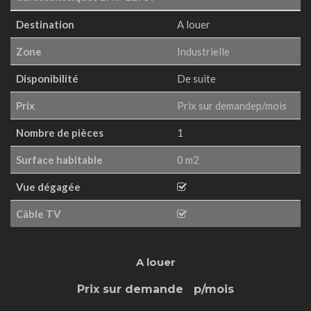
Destination
A louer
Zone
Industrielle
Disponibilité
De suite
Prix
Prix sur demandep/mois
Nombre de pièces
1
Surface habitable
0 m2
Vue dégagée
Câble TV
A louer
Prix sur demande
p/mois