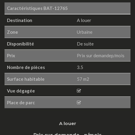
Caractéristiques
BAT-12765
Destination
A louer
Zone
Urbaine
Disponibilité
De suite
Prix
Prix sur demandep/mois
Nombre de pièces
3.5
Surface habitable
57 m2
Vue dégagée
Place de parc
A louer