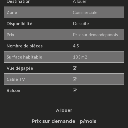
Destination
A louer
Zone
Commerciale
Disponibilité
De suite
Prix
Prix sur demandep/mois
Nombre de pièces
4.5
Surface habitable
133 m2
Vue dégagée
Câble TV
Balcon
A louer
Prix sur demande
p/mois