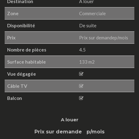
Destination
A louer
Zone
Commerciale
Disponibilité
De suite
Prix
Prix sur demandep/mois
Nombre de pièces
4.5
Surface habitable
133 m2
Vue dégagée
Câble TV
Balcon
A louer
Prix sur demande
p/mois