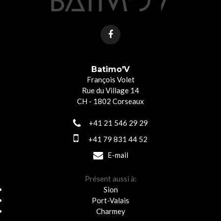
Batimo'V
François Volet
Rue du Village 14
CH - 1802 Corseaux
+41 21 546 29 29
+41 79 831 44 52
E-mail
Présent aussi à:
Sion
Port-Valais
Charmey