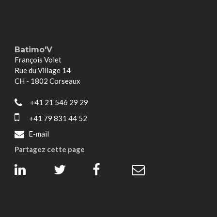
Batimo'V
François Volet
Rue du Village 14
CH - 1802 Corseaux
+41 21 546 29 29
+41 79 831 44 52
E-mail
Partagez cette page