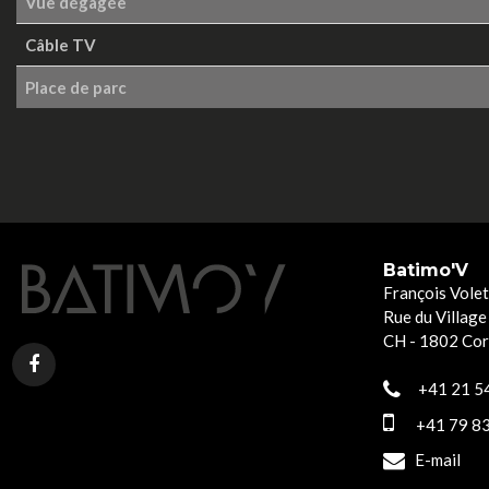
Vue dégagée
Câble TV
Place de parc
Batimo'V
François Volet
Rue du Village
CH - 1802 Co
+41 21 54
+41 79 83
E-mail