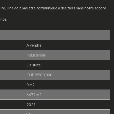
aire, il ne doit pas être communiqué à des tiers sans notre accord
ence.
A vendre
Industrielle
De suite
CHF 8'500'000.-
0 m2
6672 m2
2021