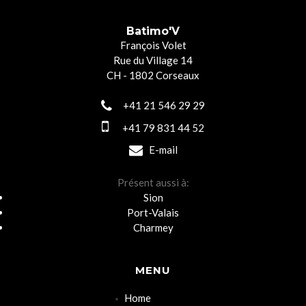
Batimo'V
François Volet
Rue du Village 14
CH - 1802 Corseaux
+41 21 546 29 29
+41 79 831 44 52
E-mail
Présent aussi à:
Sion
Port-Valais
Charmey
MENU
Home