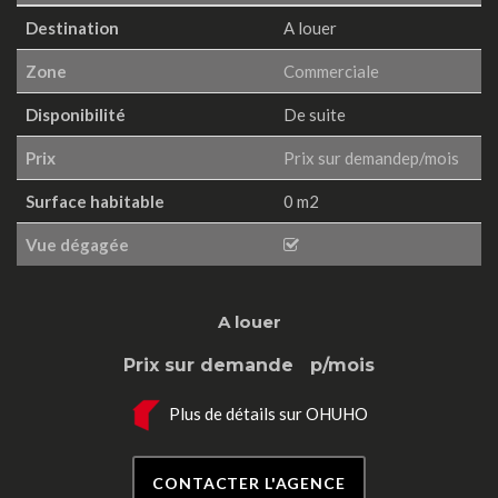
Destination
A louer
Zone
Commerciale
Disponibilité
De suite
Prix
Prix sur demandep/mois
Surface habitable
0 m2
Vue dégagée
A louer
Prix sur demande
p/mois
Plus de détails sur OHUHO
CONTACTER L'AGENCE