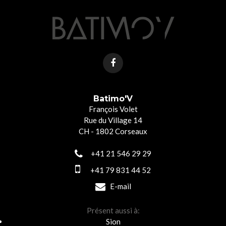
Batimo'V
François Volet
Rue du Village 14
CH - 1802 Corseaux
+41 21 546 29 29
+41 79 831 44 52
E-mail
Présent aussi à:
Sion