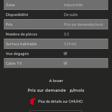
Zone
Industrielle
Disponibilité
De suite
Prix
Prix sur demandep/mois
Nombre de pièces
3.5
Surface habitable
119 m2
Vue dégagée
Câble TV
A louer
Prix sur demande
p/mois
Plus de détails sur OHUHO