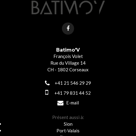
Batimo'V
François Volet
Rue du Village 14
CH - 1802 Corseaux
+41 21 546 29 29
+41 79 831 44 52
E-mail
Présent aussi à:
Sion
Port-Valais