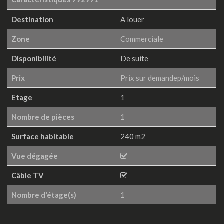
Destination
A louer
Zone
Commerciale
Disponibilité
De suite
Prix
Prix sur demandep/mois
Etage
1
Nombre de pièces
1
Surface habitable
240 m2
Vue dégagée
Câble TV
Nombre d'étage(s)
1