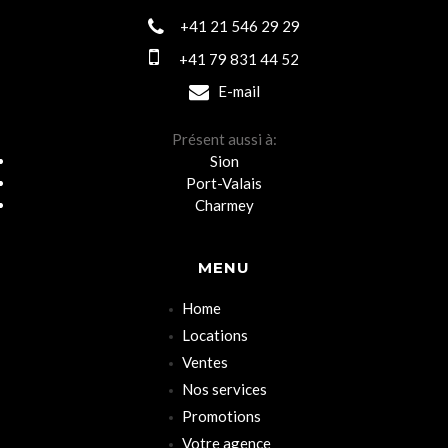
+41 21 546 29 29
+41 79 831 44 52
E-mail
Présent aussi à:
Sion
Port-Valais
Charmey
MENU
Home
Locations
Ventes
Nos services
Promotions
Votre agence