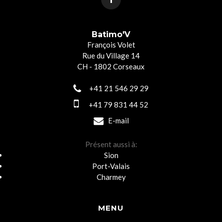
Batimo'V
François Volet
Rue du Village 14
CH - 1802 Corseaux
+41 21 546 29 29
+41 79 831 44 52
E-mail
Présent aussi à:
Sion
Port-Valais
Charmey
MENU