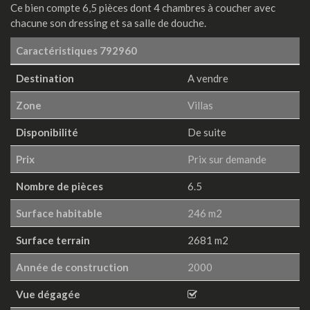
Ce bien compte 6,5 pièces dont 4 chambres à coucher avec
chacune son dressing et sa salle de douche.
Caractéristiques
792960
Destination
A vendre
Zone
Villas
Disponibilité
De suite
Prix
Prix sur demande
Nombre de pièces
6.5
Surface habitable
246 m2
Surface terrain
2681 m2
Année de construction
2000
Vue dégagée