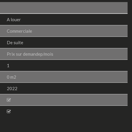
A louer
Commerciale
De suite
Prix sur demandep/mois
1
0 m2
2022