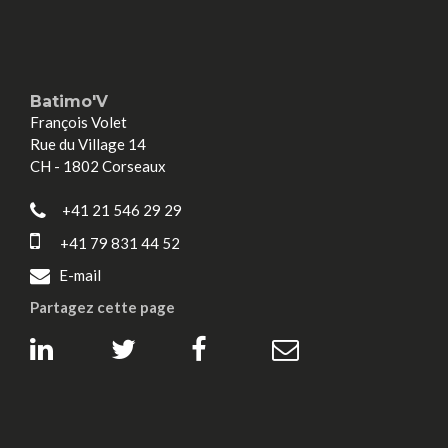
Batimo'V
François Volet
Rue du Village 14
CH - 1802 Corseaux
+41 21 546 29 29
+41 79 831 44 52
E-mail
Partagez cette page